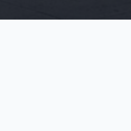
Kiinteistöalan
asiantuntijapalvelut
Ronsal Oy:n palveluihin kuuluvat kiinteistöjohtaminen,
tekninen manageeraus, rakennuttaminen, projektinjohto,
LVISK- ja RAK-valvonta sekä lukitus- ja
turvajärjestelmien asiantuntijatyöt.